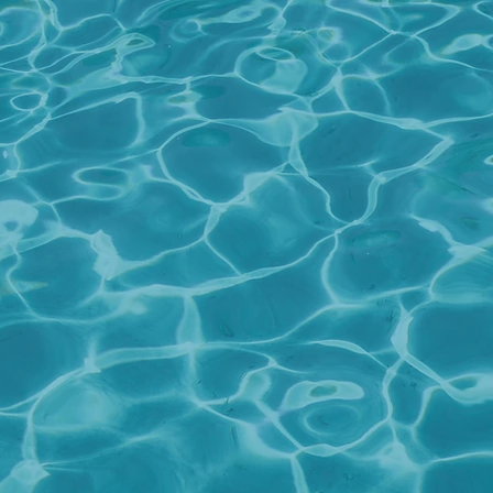
Home I
HERE T