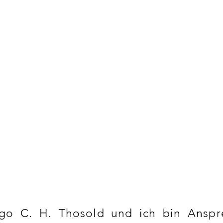
Mehr als 3
Erfahrun
700 erfol
Poolpr
go C. H. Thosold und ich bin Anspre