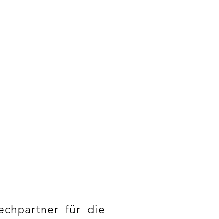
0 Jahre
g. Über
greiche
ojekte.
chpartner für die